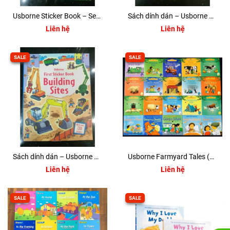
Usborne Sticker Book – Seasons
Sách dính dán – Usborne Sticker Book – Jobs people do
Liên hệ
Liên hệ
SALE
SALE
Sách dính dán – Usborne Sticker Book – Building sites
Usborne Farmyard Tales (20 quyển + File Mp3)
Liên hệ
Liên hệ
SALE
SALE