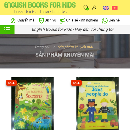
0
Khuyến mãi
Dịch vụ
Chia sẻ kinh nghiệm
Liên hệ
English Books for Kids - Hãy đến với chúng tôi
Trang chủ
Sản phẩm khuyến mãi
SẢN PHẨM KHUYẾN MÃI
SALE
SALE