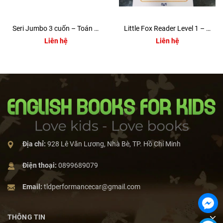
Seri Jumbo 3 cuốn – Toán mầm non Singapore
Little Fox Reader Level 1 – (3 quyển)
Liên hệ
Liên hệ
Địa chỉ:
928 Lê Văn Lương, Nhà Bè, TP. Hồ Chí Minh
Điện thoại:
0899689079
Email:
tldperformancecar@gmail.com
THÔNG TIN