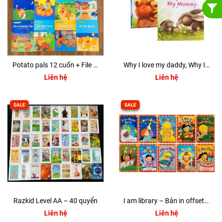
Potato pals 12 cuốn + File MP3
Why I love my daddy, Why I love my mummy (Sách nhập) – 2 quyển
Liên hệ
Liên hệ
SALE
SALE
Razkid Level AA – 40 quyển
I am library – Bản in offset đẹp – 10 quyển
Liên hệ
Liên hệ